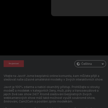
Čeština
Vítejte na Javct! Jsme bezplatná online komunita, kam můžete přijít a
sledovat naše úžasné amatérské modelky v živých interaktivních show.
Javct je 100% zdarma a nabízí okamžitý přístup. Prohlížejte si stovky
modelů a modelek v kategoriích ženy, muži, páry a transsexuálové a
jejich živé sex show 24/7. Kromě sledování bezplatných živých
webkamerových show máš také možnost využít soukromé show,
šmírování, Cam2Cam a posílání zpráv modelkám.