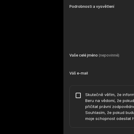
Podrobnosti a vysvětlení
Vaše celé jméno
(nepovinné)
Váš e-mail
Skutečně věřím, že inform
Beru na vědomí, že pokud 
přičítat právní zodpovědn
Souhlasím, že pokud budu
moje schopnost odesílat 