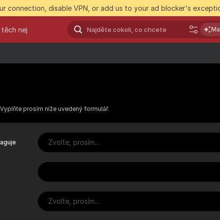
r connection, disable VPN, or add us to your ad blocker's exceptio
 těch nej
Ma
Vyplňte prosím níže uvedený formulář.
Zvolte, prosím...
aguje
Zvolte, prosím...