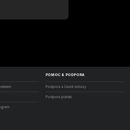
POMOC
&
PODPORA
odelem
Podpora a časté dotazy
Podpora plateb
ogram