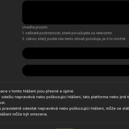
Uveďte prosím:
veškeré podrobnosti, které považujete za relevantní
zákon, který podle vás tento obsah porušuje, je-li to možné
ace v tomto hlášení jsou přesné a úplné.
odešlu nepravdivá nebo poškozující hlášení, tato platforma nebo jiné t
ost.
 pravidelně odesílat nepravdivá nebo poškozující hlášení, může se stá
hlášení může být omezena.