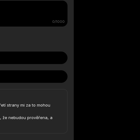
0/1000
řetí strany mi za to mohou
t, že nebudou prověřena, a